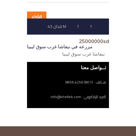
الشراء
1
1
45 فدان M
25000000sd
مزرعه في نيفاشا غرب سوق ليبيا
نيفاشا غرب سوق ليبيا
تــواصل معنا
هــاتف : (801) 4256 9856
البريد الإلكتروني : info@sheltek.com