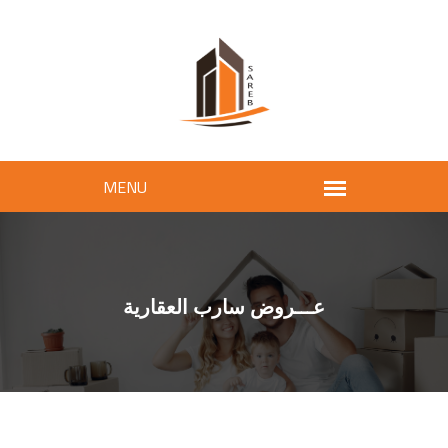
عـــروض سارب العقارية